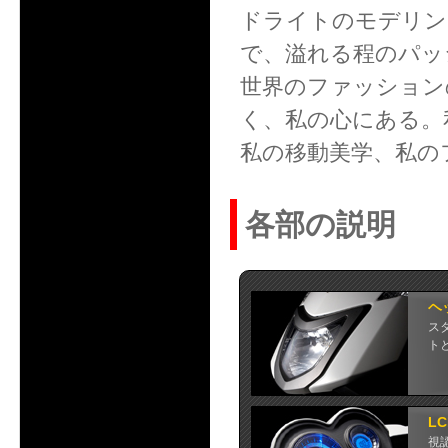
ドライトのモデリン
で、溢れる程のパッシ
世界のファッション
く、私の心にある。
私の移動美学、私のファ
各部の説明
ヘ
ス
ト
L
視