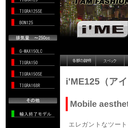
i'ME125（ア
Mobile aesthe
エレガントなツート