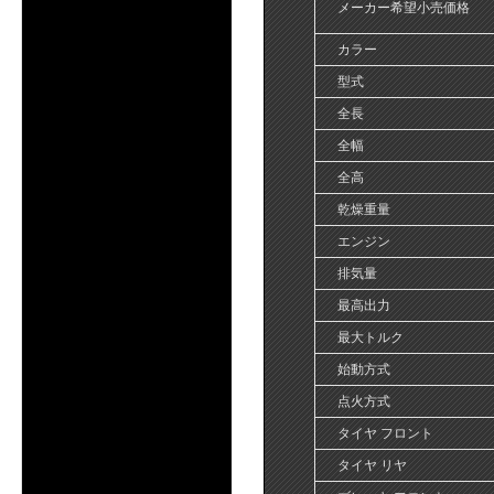
メーカー希望小売価格
カラー
型式
全長
全幅
全高
乾燥重量
エンジン
排気量
最高出力
最大トルク
始動方式
点火方式
タイヤ フロント
タイヤ リヤ