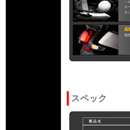
ヘ
※
さ
高
個
スペック
製 品 名