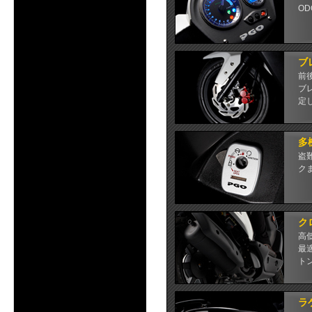
OD
ブ
前
ブ
定
多
盗
ク
ク
高
最
ト
ラ